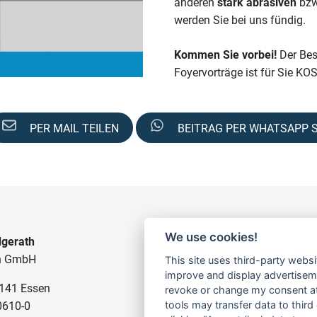
anderen
stark abrasiven
bz
werden Sie bei uns fündig.
Kommen Sie vorbei!
Der Be
Foyervorträge ist für Sie K
PER MAIL TEILEN
BEITRAG PER WHATSAPP 
We use cookies!
gerath
BAUPUMPEN
n GmbH
This site uses third-party websi
FÜR SCHMUTZWASSER
improve and display advertisemen
5141 Essen
FÜR SCHLAMMWASSER
revoke or change my consent at 
tools may transfer data to third
0610-0
FÜR ABWASSER