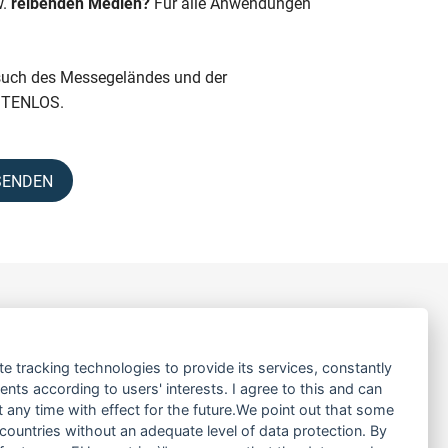
w.
reibenden Medien?
Für alle Anwendungen
such des Messegeländes und der
OSTENLOS.
SENDEN
LINKS
te tracking technologies to provide its services, constantly
ÜBER UNS
ts according to users' interests. I agree to this and can
PRODUKTE
any time with effect for the future.We point out that some
 countries without an adequate level of data protection. By
SERVICE