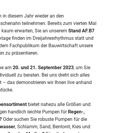
h in diesem Jahr wieder an den
schenahn teilnehmen. Bereits zum vierten Mal
es kaum erwarten, Sie an unserem
Stand AF.B7
ktage finden im Dreijahresrhythmus statt und
f, dem Fachpublikum der Bauwirtschaft unsere
en zu präsentieren.
rne am
20. und 21. September 2023
, um Sie
ividuell zu beraten. Bei uns dreht sich alles
it – das demonstrieren wir Ihnen live anhand
stücke.
pensortiment
bietet nahezu alle Größen und
igen handlich leichte Pumpen für
Regen-,
r?
Oder suchen Sie robuste Pumpen für die
wasser
, Schlamm, Sand, Bentonit, Kies und