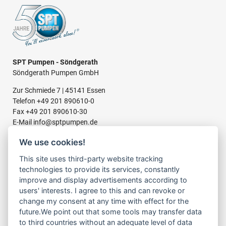
SPT Pumpen - Söndgerath
Söndgerath Pumpen GmbH
Zur Schmiede 7 | 45141 Essen
Telefon
+49 201 890610-0
Fax +49 201 890610-30
E-Mail
info@sptpumpen.de
We use cookies!
This site uses third-party website tracking
BAUPUMPEN
technologies to provide its services, constantly
FÜR SCHMUTZWASSER
improve and display advertisements according to
FÜR SCHLAMMWASSER
users' interests. I agree to this and can revoke or
FÜR ABWASSER
change my consent at any time with effect for the
FÜR RESTWASSER
future.We point out that some tools may transfer data
to third countries without an adequate level of data