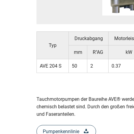
Druckabgang
Motorlei
Typ
mm
R"AG
kW
AVE 204 S
50
2
0.37
Tauchmotorpumpen der Baureihe AVE® werden
chemisch belastet sind. Durch den großen fre
und Faseranteilen.
Pumpenkennlinie