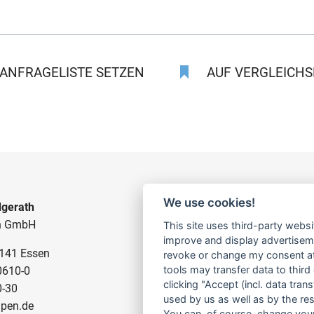
ANFRAGELISTE SETZEN
AUF VERGLEICHSL
We use cookies!
gerath
BAUPUMPEN
n GmbH
This site uses third-party websi
FÜR SCHMUTZWASSER
improve and display advertisemen
5141 Essen
FÜR SCHLAMMWASSER
revoke or change my consent at 
tools may transfer data to third
0610-0
FÜR ABWASSER
clicking "Accept (incl. data tra
0-30
FÜR RESTWASSER
used by us as well as by the re
pen.de
You can, of course, change your