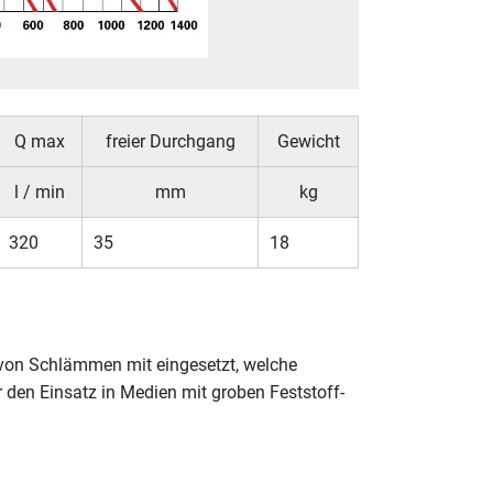
Q max
freier Durchgang
Gewicht
l / min
mm
kg
320
35
18
on Schlämmen mit eingesetzt, welche
 den Einsatz in Medien mit groben Feststoff-