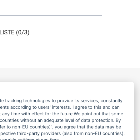
ISTE (0/3)
LINKS
te tracking technologies to provide its services, constantly
ÜBER UNS
ts according to users' interests. I agree to this and can
PRODUKTE
any time with effect for the future.We point out that some
 countries without an adequate level of data protection. By
SERVICE
nsfer to non-EU countries)", you agree that the data may be
MIETEN
spective third-party providers (also from non-EU countries).
NEWS & TERMINE
 cookie settings at any time.