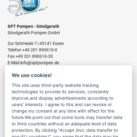
SPT Pumpen - Söndgerath
Söndgerath Pumpen GmbH
Zur Schmiede 7 | 45141 Essen
Telefon
+49 201 890610-0
Fax +49 201 890610-30
E-Mail
info@sptpumpen.de
We use cookies!
This site uses third-party website tracking
BAUPUMPEN
technologies to provide its services, constantly
FÜR SCHMUTZWASSER
improve and display advertisements according to
FÜR SCHLAMMWASSER
users' interests. I agree to this and can revoke or
FÜR ABWASSER
change my consent at any time with effect for the
FÜR RESTWASSER
future.We point out that some tools may transfer data
to third countries without an adequate level of data
protection. By clicking "Accept (incl. data transfer to
LINKS
non-EU countries)", you agree that the data may be