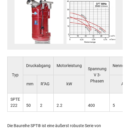
Druckabgang
Motorleistung
Nennstr
Spannung
Typ
V 3-
Phasen
mm
R"AG
kW
A
SPTE
222
50
2
2.2
400
5
Die Baureihe SPT® ist eine äußerst robuste Serie von