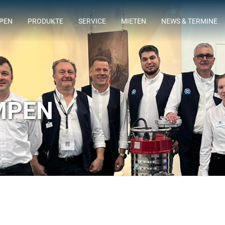
MPEN
PRODUKTE
SERVICE
MIETEN
NEWS & TERMINE
ING
LAGERSORTIMENT
FLOWTIMIZE
ABWASSERTAUCHMOTORPUMPEN
MPEN