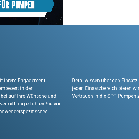
 mit ihrem Engagement
nahme von Pumpen. Für
kompetent in der
che Lösung, um Ihr
bel auf Ihre Wünsche und
Vertrauen in die SPT Pumpen z
vermittlung erfahren Sie von
g anwenderspezifisches