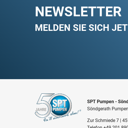
NEWSLETTER
MELDEN SIE SICH JE
SPT Pumpen - Sönd
Söndgerath Pumpe
Zur Schmiede 7 | 4
Telefon
+49 201 89