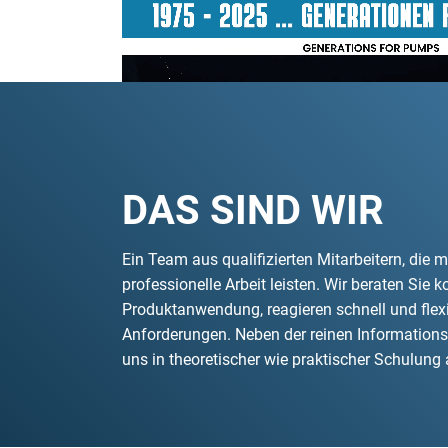
DAS SIND WIR
Ein Team aus qualifizierten Mitarbeitern, die
Detailwissen über den Einsatz und die Inbetrieb
professionelle Arbeit leisten. Wir beraten Sie 
jeden Einsatzbereich bieten wir Ihnen eine wirtschaftli
Produktanwendung, reagieren schnell und flexi
Anforderungen. Neben der reinen Informations
uns in theoretischer wie praktischer Schulun