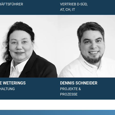
HÄFTSFÜHRER
VERTRIEB D-SÜD,
AT, CH, IT
E WETERINGS
DENNIS SCHNEIDER
HALTUNG
PROJEKTE &
PROZESSE