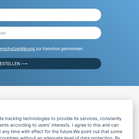
enschutzerklärung
zur Kenntnis genommen.
BESTELLEN ⟶
LINKS
te tracking technologies to provide its services, constantly
ÜBER UNS
ts according to users' interests. I agree to this and can
PRODUKTE
any time with effect for the future.We point out that some
 countries without an adequate level of data protection. By
SERVICE