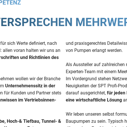
MPETENZ
VERSPRECHEN MEHRWER
 sich Werte definiert, nach
und praxisgerechtes Detailwis
: allen voran halten wir uns an
von Pumpen erlangt werden.
rschriften und Richtlinien des
Als Aussteller auf zahlreichen
Experten-Team mit einem Meet
rnehmen wollen wir der Branche
Im Vordergrund stehen Netzwer
rem
Unternehmenssitz in der
Neuigkeiten der SPT Profi-Pro
en für Kunden und Partner stets
darauf ausgerichtet,
für jeden
nwissen im Vertriebsinnen-
eine wirtschaftliche Lösung
an
Wir leben unseren selbst formul
e, Hoch-& Tiefbau, Tunnel- &
Baupumpen zu sein. Typisch 