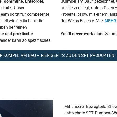
ie, Kommune, Entsorger,
„Kumpel am Bau“ bezeichnet. 
schutz.
Unser
am Herzen liegt, unterstütze
Team sorgt für
kompetente
Projekte, bspw. mit einem ja
ell wie flexibel auf die
Rot-Weiss-Essen e. V. ->
MEHR
ben der reinen
he und praktische
You´ll never work alone® - m
wender kann so spezifisches
HR KUMPEL AM BAU – HIER GEHT’S ZU DEN SPT PRODUKTEN
Mit unserer Bewegtbild-Show
Jahrzehnte SPT Pumpen-Sön