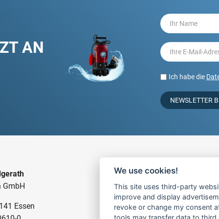
TZT AN
Ich habe die
Dat
NEWSLETTER 
We use cookies!
gerath
BAUPUMPEN
n GmbH
This site uses third-party websi
FÜR SCHMUTZWASSER
improve and display advertisemen
5141 Essen
FÜR SCHLAMMWASSER
revoke or change my consent at 
tools may transfer data to third
0610-0
FÜR ABWASSER