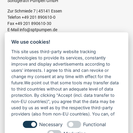
Söndgerath Pumpen GmbH
Zur Schmiede 7 | 45141 Essen
Telefon
+49 201 890610-0
Fax +49 201 890610-30
E-Mail
info@sptpumpen.de
We use cookies!
This site uses third-party website tracking
BAUPUMPEN
technologies to provide its services, constantly
FÜR SCHMUTZWASSER
improve and display advertisements according to
FÜR SCHLAMMWASSER
users' interests. I agree to this and can revoke or
FÜR ABWASSER
change my consent at any time with effect for the
FÜR RESTWASSER
future.We point out that some tools may transfer data
to third countries without an adequate level of data
protection. By clicking "Accept (incl. data transfer to
LINKS
non-EU countries)", you agree that the data may be
ÜBER UNS
used by us as well as by the respective third-party
PRODUKTE
providers (also from non-EU countries). You can, of
SERVICE
course, change your cookie settings at any time.
Necessary
Functional
MIETEN
NEWS & TERMINE