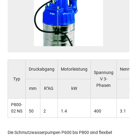
Druckabgang
Motorleistung
Nennstr
Spannung
Typ
V 3-
Phasen
mm
R"AG
kW
A
P800-
02 NS
50
2
1.4
400
3.1
Die Schmutzwasserpumpen P600 bis P800 sind flexibel