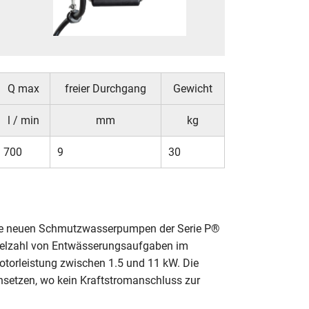
Q max
freier Durchgang
Gewicht
l / min
mm
kg
700
9
30
die neuen Schmutzwasserpumpen der Serie P®
Vielzahl von Entwässerungsaufgaben im
otorleistung zwischen 1.5 und 11 kW. Die
nsetzen, wo kein Kraftstromanschluss zur