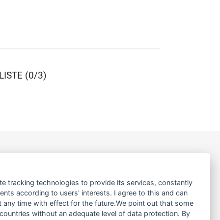
ISTE (0/3)
LINKS
te tracking technologies to provide its services, constantly
ÜBER UNS
ts according to users' interests. I agree to this and can
PRODUKTE
any time with effect for the future.We point out that some
 countries without an adequate level of data protection. By
SERVICE