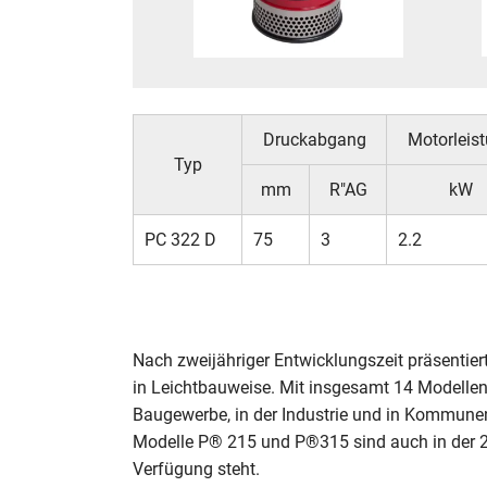
Druckabgang
Motorleis
Typ
mm
R"AG
kW
PC 322 D
75
3
2.2
Nach zweijähriger Entwicklungszeit präsent
in Leichtbauweise. Mit insgesamt 14 Modelle
Baugewerbe, in der Industrie und in Kommunen
Modelle P® 215 und P®315 sind auch in der 23
Verfügung steht.