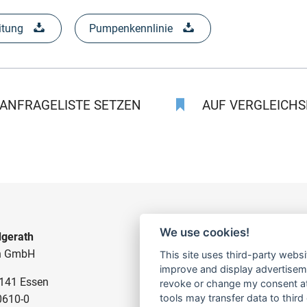
itung
Pumpenkennlinie
ANFRAGELISTE SETZEN
AUF VERGLEICHSL
We use cookies!
gerath
BAUPUMPEN
n GmbH
This site uses third-party websi
FÜR SCHMUTZWASSER
improve and display advertisemen
5141 Essen
FÜR SCHLAMMWASSER
revoke or change my consent at 
tools may transfer data to third
0610-0
FÜR ABWASSER