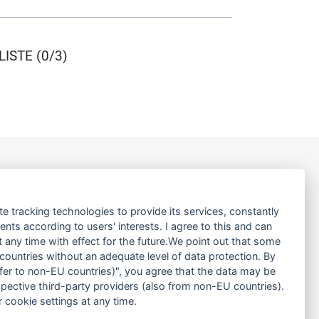
ISTE (0/3)
LINKS
te tracking technologies to provide its services, constantly
ÜBER UNS
ts according to users' interests. I agree to this and can
PRODUKTE
any time with effect for the future.We point out that some
 countries without an adequate level of data protection. By
SERVICE
nsfer to non-EU countries)", you agree that the data may be
MIETEN
spective third-party providers (also from non-EU countries).
NEWS & TERMINE
 cookie settings at any time.
DOWNLOADS