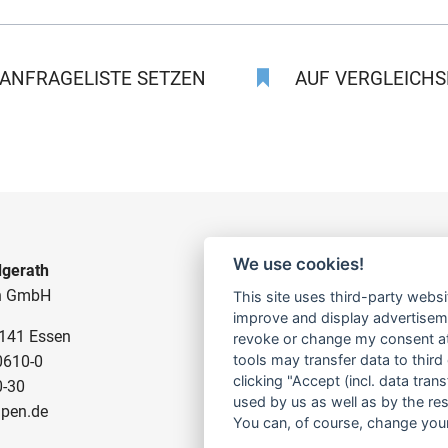
ANFRAGELISTE SETZEN
AUF VERGLEICHSL
We use cookies!
gerath
BAUPUMPEN
n GmbH
This site uses third-party websi
FÜR SCHMUTZWASSER
improve and display advertisemen
5141 Essen
FÜR SCHLAMMWASSER
revoke or change my consent at 
tools may transfer data to third
0610-0
FÜR ABWASSER
clicking "Accept (incl. data tra
0-30
FÜR RESTWASSER
used by us as well as by the re
pen.de
You can, of course, change your