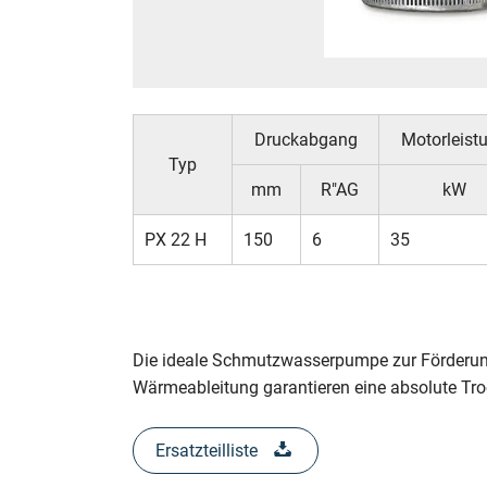
Druckabgang
Motorleist
Typ
mm
R"AG
kW
PX 22 H
150
6
35
Die ideale Schmutzwasserpumpe zur Förderung
Wärmeableitung garantieren eine absolute Troc
Ersatzteilliste