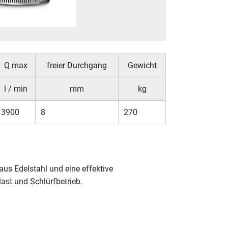
Q max
freier Durchgang
Gewicht
l / min
mm
kg
3900
8
270
s Edelstahl und eine effektive
ast und Schlürfbetrieb.