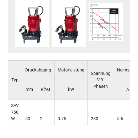
Druckabgang
Motorleistung
Nennstro
Spannung
Typ
V 3-
Phasen
mm
R"AG
kW
A
SAV
750
W
50
2
0.75
230
5.6