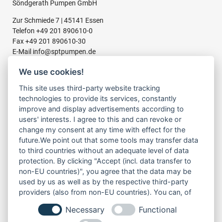
Söndgerath Pumpen GmbH
Zur Schmiede 7 | 45141 Essen
Telefon
+49 201 890610-0
Fax +49 201 890610-30
E-Mail
info@sptpumpen.de
We use cookies!
This site uses third-party website tracking
BAUPUMPEN
technologies to provide its services, constantly
FÜR SCHMUTZWASSER
improve and display advertisements according to
FÜR SCHLAMMWASSER
users' interests. I agree to this and can revoke or
FÜR ABWASSER
change my consent at any time with effect for the
FÜR RESTWASSER
future.We point out that some tools may transfer data
to third countries without an adequate level of data
protection. By clicking "Accept (incl. data transfer to
LINKS
non-EU countries)", you agree that the data may be
ÜBER UNS
used by us as well as by the respective third-party
PRODUKTE
providers (also from non-EU countries). You can, of
SERVICE
course, change your cookie settings at any time.
Necessary
Functional
MIETEN
NEWS & TERMINE