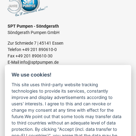
SPT Pumpen - Söndgerath
Söndgerath Pumpen GmbH
Zur Schmiede 7 | 45141 Essen
Telefon
+49 201 890610-0
Fax +49 201 890610-30
E-Mail
info@sptpumpen.de
We use cookies!
This site uses third-party website tracking
BAUPUMPEN
technologies to provide its services, constantly
FÜR SCHMUTZWASSER
improve and display advertisements according to
FÜR SCHLAMMWASSER
users' interests. I agree to this and can revoke or
FÜR ABWASSER
change my consent at any time with effect for the
FÜR RESTWASSER
future.We point out that some tools may transfer data
to third countries without an adequate level of data
protection. By clicking "Accept (incl. data transfer to
LINKS
non-EU countries)", you agree that the data may be