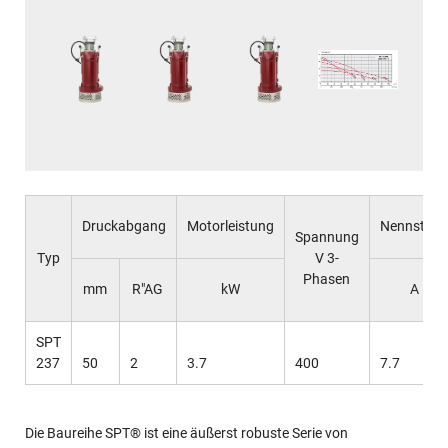
Druckabgang
Motorleistung
Nennstro
Spannung
Typ
V 3-
Phasen
mm
R"AG
kW
A
SPT
237
50
2
3.7
400
7.7
Die Baureihe SPT® ist eine äußerst robuste Serie von