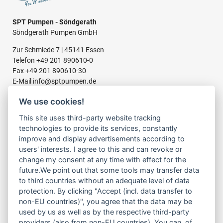
SPT Pumpen - Söndgerath
Söndgerath Pumpen GmbH
Zur Schmiede 7 | 45141 Essen
Telefon
+49 201 890610-0
Fax +49 201 890610-30
E-Mail
info@sptpumpen.de
We use cookies!
This site uses third-party website tracking
BAUPUMPEN
technologies to provide its services, constantly
FÜR SCHMUTZWASSER
improve and display advertisements according to
FÜR SCHLAMMWASSER
users' interests. I agree to this and can revoke or
FÜR ABWASSER
change my consent at any time with effect for the
FÜR RESTWASSER
future.We point out that some tools may transfer data
to third countries without an adequate level of data
protection. By clicking "Accept (incl. data transfer to
LINKS
non-EU countries)", you agree that the data may be
ÜBER UNS
used by us as well as by the respective third-party
PRODUKTE
providers (also from non-EU countries). You can, of