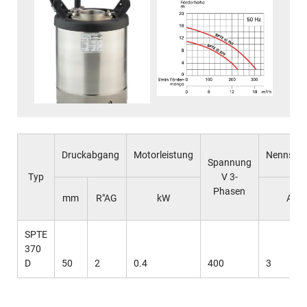
Druckabgang
Motorleistung
Nennstr
Spannung
Typ
V 3-
Phasen
mm
R"AG
kW
A
SPTE
370
D
50
2
0.4
400
3