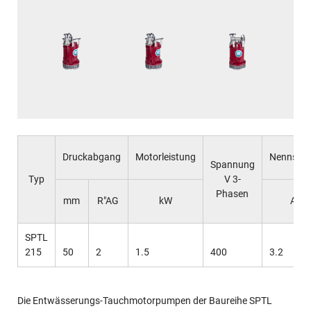
Druckabgang
Motorleistung
Nennstr
Spannung
Typ
V 3-
Phasen
mm
R"AG
kW
A
SPTL
215
50
2
1.5
400
3.2
Die Entwässerungs-Tauchmotorpumpen der Baureihe SPTL