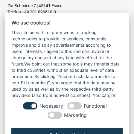
Zur Schmiede 7 | 45141 Essen
Telefon
+49 201 890610-0
Fax +49 201 890610-30
We use cookies!
E-Mail
info@sptpumpen.de
This site uses third-party website tracking
technologies to provide its services, constantly
improve and display advertisements according to
BAUPUMPEN
users' interests. I agree to this and can revoke or
FÜR SCHMUTZWASSER
change my consent at any time with effect for the
FÜR SCHLAMMWASSER
future.We point out that some tools may transfer data
FÜR ABWASSER
to third countries without an adequate level of data
FÜR RESTWASSER
protection. By clicking "Accept (incl. data transfer to
non-EU countries)", you agree that the data may be
used by us as well as by the respective third-party
LINKS
providers (also from non-EU countries). You can, of
ÜBER UNS
course, change your cookie settings at any time.
Necessary
Functional
PRODUKTE
SERVICE
Marketing
MIETEN
NEWS & TERMINE
DOWNLOADS