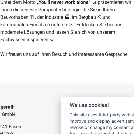
Unter dem Motto
„You'll never work alone“
🤝 präsentieren wir
Ihnen die neueste Pumpentechnologie, die Sie in Ihrem
Bauvorhaben 🏗️, der Industrie 🏭, im Bergbau ⛏️ und
kommunalen Einsätzen unterstützt. Entdecken Sie bei uns
modernste Lösungen und lassen Sie sich von unserem
Fachwissen inspirieren 💡.
Wir freuen uns auf Ihren Besuch und interessante Gespräche.
We use cookies!
gerath
BAUPUMPEN
n GmbH
This site uses third-party websi
FÜR SCHMUTZWASSER
improve and display advertisemen
5141 Essen
FÜR SCHLAMMWASSER
revoke or change my consent at 
tools may transfer data to third