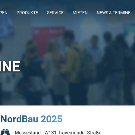
MPEN
PRODUKTE
SERVICE
MIETEN
NEWS & TERMINE
ING
LAGERSORTIMENT
FLOWTIMIZE
ABWASSERTAUCHMOTORPUMPEN
INE
NordBau 2025
Messestand - W131 Travemünder Straße |