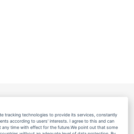
LINKS
te tracking technologies to provide its services, constantly
ÜBER UNS
ts according to users' interests. I agree to this and can
PRODUKTE
any time with effect for the future.We point out that some
 countries without an adequate level of data protection. By